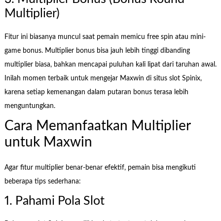
Multiplier)
Fitur ini biasanya muncul saat pemain memicu free spin atau mini-
game bonus. Multiplier bonus bisa jauh lebih tinggi dibanding
multiplier biasa, bahkan mencapai puluhan kali lipat dari taruhan awal.
Inilah momen terbaik untuk mengejar Maxwin di situs slot Spinix,
karena setiap kemenangan dalam putaran bonus terasa lebih
menguntungkan.
Cara Memanfaatkan Multiplier
untuk Maxwin
Agar fitur multiplier benar-benar efektif, pemain bisa mengikuti
beberapa tips sederhana:
1. Pahami Pola Slot