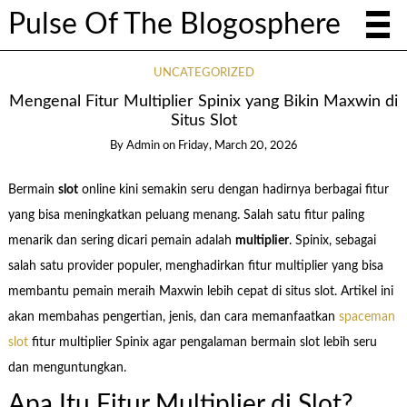
Pulse Of The Blogosphere
UNCATEGORIZED
Mengenal Fitur Multiplier Spinix yang Bikin Maxwin di
Situs Slot
By
Admin
on
Friday, March 20, 2026
Bermain
slot
online kini semakin seru dengan hadirnya berbagai fitur
yang bisa meningkatkan peluang menang. Salah satu fitur paling
menarik dan sering dicari pemain adalah
multiplier
. Spinix, sebagai
salah satu provider populer, menghadirkan fitur multiplier yang bisa
membantu pemain meraih Maxwin lebih cepat di situs slot. Artikel ini
akan membahas pengertian, jenis, dan cara memanfaatkan
spaceman
slot
fitur multiplier Spinix agar pengalaman bermain slot lebih seru
dan menguntungkan.
Apa Itu Fitur Multiplier di Slot?