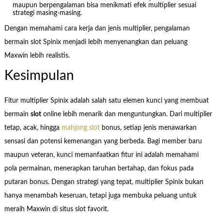
maupun berpengalaman bisa menikmati efek multiplier sesuai
strategi masing-masing.
Dengan memahami cara kerja dan jenis multiplier, pengalaman
bermain slot Spinix menjadi lebih menyenangkan dan peluang
Maxwin lebih realistis.
Kesimpulan
Fitur multiplier Spinix adalah salah satu elemen kunci yang membuat
bermain
slot
online lebih menarik dan menguntungkan. Dari multiplier
tetap, acak, hingga
mahjong slot
bonus, setiap jenis menawarkan
sensasi dan potensi kemenangan yang berbeda. Bagi member baru
maupun veteran, kunci memanfaatkan fitur ini adalah memahami
pola permainan, menerapkan taruhan bertahap, dan fokus pada
putaran bonus. Dengan strategi yang tepat, multiplier Spinix bukan
hanya menambah keseruan, tetapi juga membuka peluang untuk
meraih Maxwin di situs slot favorit.