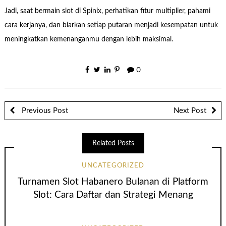
Jadi, saat bermain slot di Spinix, perhatikan fitur multiplier, pahami
cara kerjanya, dan biarkan setiap putaran menjadi kesempatan untuk
meningkatkan kemenanganmu dengan lebih maksimal.
0
Previous Post
Next Post
Related Posts
UNCATEGORIZED
Turnamen Slot Habanero Bulanan di Platform
Slot: Cara Daftar dan Strategi Menang